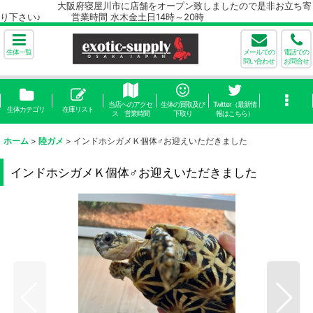
大阪府寝屋川市に店舗をオープン致しましたので是非お立ち寄
り下さい♪ 営業時間 水木金土日14時～20時
生体一覧
メールでの
電話での
問い合わせ
お問合せ
当店へのアクセ
生体の買取及び
Twitter（最新情
生体カテゴリ
在庫リスト
ス 営業時間
下取り
報はこちら）
ホーム
>
陸ガメ
>
インドホシガメＫ個体♂お迎えいただきました
インドホシガメＫ個体♂お迎えいただきました