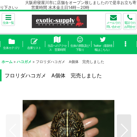
大阪府寝屋川市に店舗をオープン致しましたので是非お立ち寄
り下さい♪ 営業時間 水木金土日14時～20時
生体一覧
メールでの
電話での
問い合わせ
お問合せ
当店へのアクセ
生体の買取及び
Twitter（最新情
生体カテゴリ
在庫リスト
ス 営業時間
下取り
報はこちら）
ホーム
>
ハコガメ
>
フロリダハコガメ A個体 完売しました
フロリダハコガメ A個体 完売しました