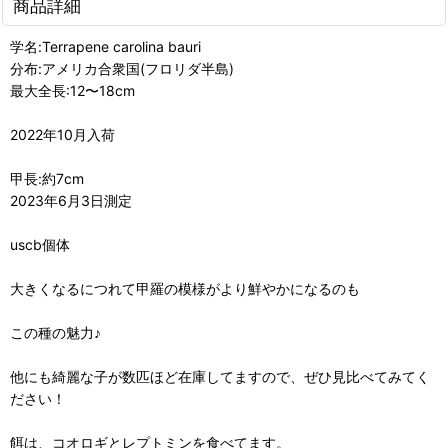
商品詳細
学名:Terrapene carolina bauri
分布:アメリカ合衆国(フロリダ半島)
最大全長:12〜18cm
2022年10月入荷
甲長:約7cm
2023年6月3日測定
uscb個体
大きくなるにつれて甲羅の模様がより鮮やかになるのも
この種の魅力♪
他にも綺麗な子が数匹ほど在庫してますので、ぜひ見比べてみてく
ださい！
餌は、コオロギとレプトミンを食べてます。