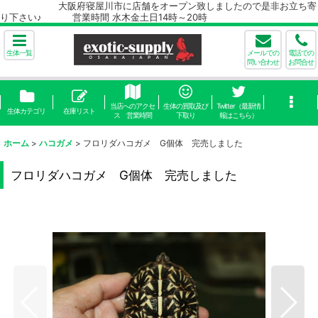
大阪府寝屋川市に店舗をオープン致しましたので是非お立ち寄
り下さい♪ 営業時間 水木金土日14時～20時
生体一覧
メールでの
電話での
問い合わせ
お問合せ
当店へのアクセ
生体の買取及び
Twitter（最新情
生体カテゴリ
在庫リスト
ス 営業時間
下取り
報はこちら）
ホーム
>
ハコガメ
>
フロリダハコガメ G個体 完売しました
フロリダハコガメ G個体 完売しました