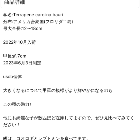
商品詳細
学名:Terrapene carolina bauri
分布:アメリカ合衆国(フロリダ半島)
最大全長:12〜18cm
2022年10月入荷
甲長:約7cm
2023年6月3日測定
uscb個体
大きくなるにつれて甲羅の模様がより鮮やかになるのも
この種の魅力♪
他にも綺麗な子が数匹ほど在庫してますので、ぜひ見比べてみてく
ださい！
餌は、コオロギとレプトミンを食べてます。