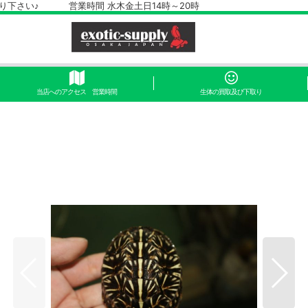
さい♪ 営業時間 水木金土日14時～20時
当店へのアクセス 営業時間
生体の買取及び下取り