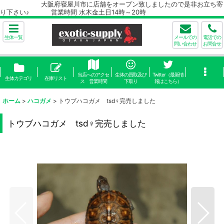
大阪府寝屋川市に店舗をオープン致しましたので是非お立ち寄
り下さい♪ 営業時間 水木金土日14時～20時
生体一覧
メールでの
電話での
問い合わせ
お問合せ
当店へのアクセ
生体の買取及び
Twitter（最新情
生体カテゴリ
在庫リスト
ス 営業時間
下取り
報はこちら）
ホーム
>
ハコガメ
>
トウブハコガメ tsd♀完売しました
トウブハコガメ tsd♀完売しました