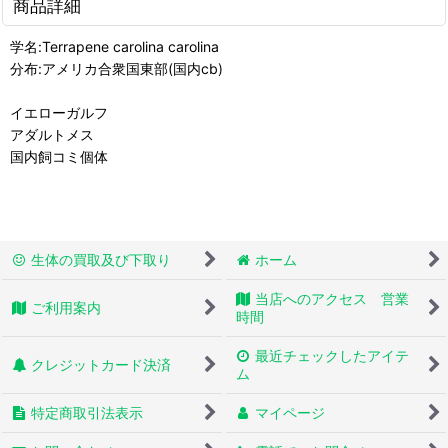
商品詳細
学名:Terrapene carolina carolina
分布:アメリカ合衆国東部(国内cb)
イエローガルフ
アダルトメス
国内飼コミ個体
生体の買取及び下取り
ホーム
当店へのアクセス 営業
ご利用案内
時間
最近チェックしたアイテ
クレジットカード決済
ム
特定商取引法表示
マイページ