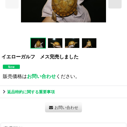
イエローガルフ メス完売しました
販売価格は
お問い合わせ
ください。
返品特約に関する重要事項
お問い合わせ