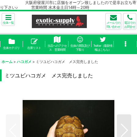
大阪府寝屋川市に店舗をオープン致しましたので是非お立ち寄
り下さい♪ 営業時間 水木金土日14時～20時
生体一覧
メールでの
電話での
問い合わせ
お問合せ
当店へのアクセ
生体の買取及び
Twitter（最新情
生体カテゴリ
在庫リスト
ス 営業時間
下取り
報はこちら）
ホーム
>
ハコガメ
>
ミツユビハコガメ メス完売しました
ミツユビハコガメ メス完売しました