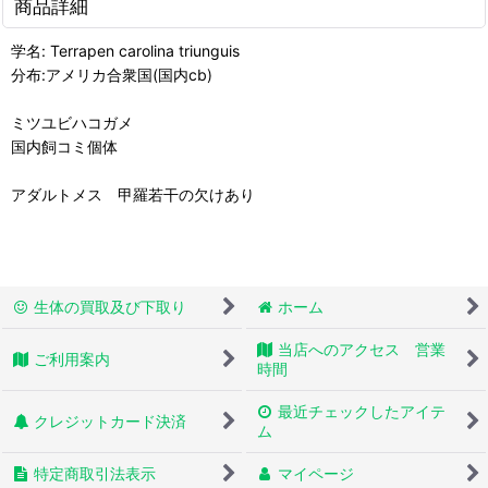
商品詳細
学名: Terrapen carolina triunguis
分布:アメリカ合衆国(国内cb)
ミツユビハコガメ
国内飼コミ個体
アダルトメス 甲羅若干の欠けあり
生体の買取及び下取り
ホーム
当店へのアクセス 営業
ご利用案内
時間
最近チェックしたアイテ
クレジットカード決済
ム
特定商取引法表示
マイページ