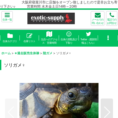
大阪府寝屋川市に店舗をオープン致しましたので是非お立ち寄
り下さい♪ 営業時間 水木金土日14時～20時
生体一覧
メールでの
電話での
問い合わせ
お問合せ
当店へのアクセ
生体の買取及び
Twitter（最新情
生体カテゴリ
在庫リスト
ス 営業時間
下取り
報はこちら）
ホーム
>
※過去販売生体禄
>
陸ガメ
>
ソリガメ♀
ソリガメ♀