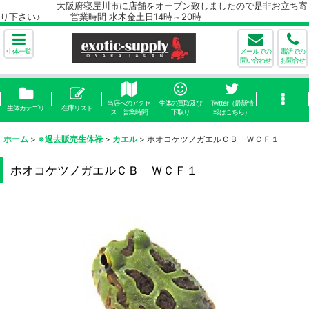
大阪府寝屋川市に店舗をオープン致しましたので是非お立ち寄
り下さい♪ 営業時間 水木金土日14時～20時
生体一覧
メールでの
電話での
問い合わせ
お問合せ
当店へのアクセ
生体の買取及び
Twitter（最新情
生体カテゴリ
在庫リスト
ス 営業時間
下取り
報はこちら）
ホーム
>
※過去販売生体禄
>
カエル
>
ホオコケツノガエルＣＢ ＷＣＦ１
ホオコケツノガエルＣＢ ＷＣＦ１