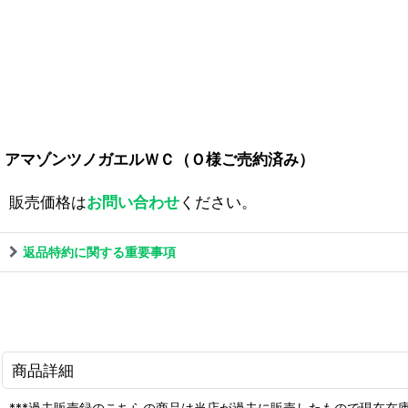
アマゾンツノガエルＷＣ（Ｏ様ご売約済み）
販売価格は
お問い合わせ
ください。
返品特約に関する重要事項
商品詳細
***過去販売録のこちらの商品は当店が過去に販売したもので現在在庫