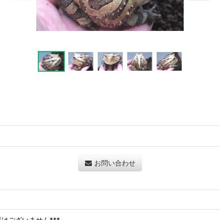
お問い合わせ
はございません***