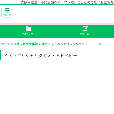
大阪府寝屋川市に店舗をオープン致しましたので是非お立ち寄り下
生体一覧
生体カテゴリ
在庫リスト
ホーム
>
※過去販売生体禄
>
陸ガメ
>
イベラギリシャリクガメ・ＦＨベビー
イベラギリシャリクガメ・ＦＨベビー