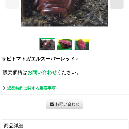
サビトマトガエルスーパーレッド♀
販売価格は
お問い合わせ
ください。
返品特約に関する重要事項
お問い合わせ
商品詳細