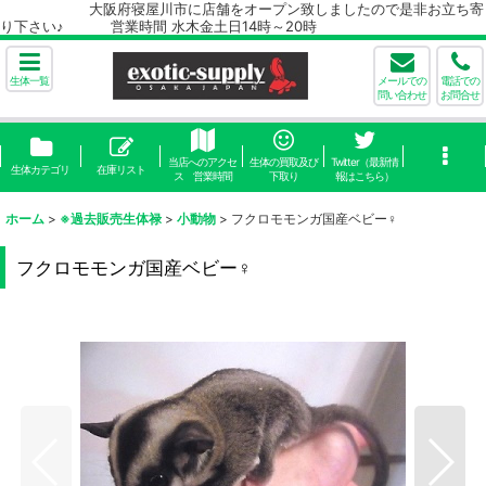
大阪府寝屋川市に店舗をオープン致しましたので是非お立ち寄
り下さい♪ 営業時間 水木金土日14時～20時
生体一覧
メールでの
電話での
問い合わせ
お問合せ
当店へのアクセ
生体の買取及び
Twitter（最新情
生体カテゴリ
在庫リスト
ス 営業時間
下取り
報はこちら）
ホーム
>
※過去販売生体禄
>
小動物
>
フクロモモンガ国産ベビー♀
フクロモモンガ国産ベビー♀