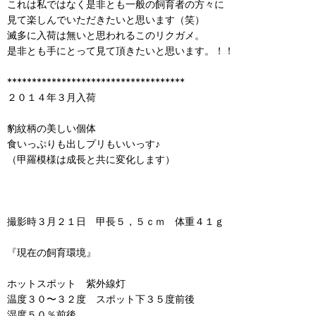
これは私ではなく是非とも一般の飼育者の方々に
見て楽しんでいただきたいと思います（笑）
滅多に入荷は無いと思われるこのリクガメ。
是非とも手にとって見て頂きたいと思います。！！
************************************
２０１４年３月入荷
豹紋柄の美しい個体
食いっぷりも出しプリもいいっす♪
（甲羅模様は成長と共に変化します）
撮影時３月２１日 甲長５，５ｃｍ 体重４１ｇ
『現在の飼育環境』
ホットスポット 紫外線灯
温度３０〜３２度 スポット下３５度前後
湿度５０％前後