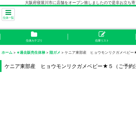
大阪府寝屋川市に店舗をオープン致しましたので是非お立ち寄り下
生体一覧
生体カテゴリ
在庫リスト
ホーム
>
※過去販売生体禄
>
陸ガメ
>
ケニア東部産 ヒョウモンリクガメベビー
ケニア東部産 ヒョウモンリクガメベビー★５（ご予約