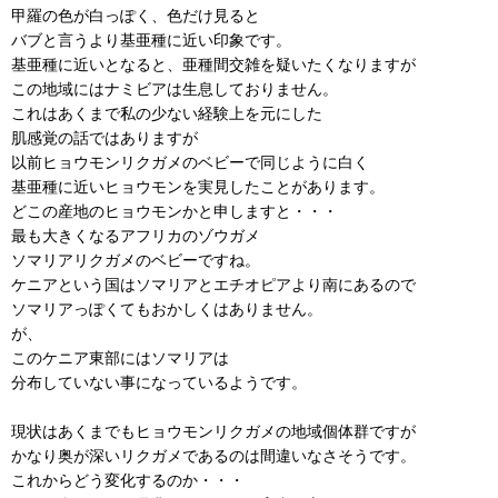
甲羅の色が白っぽく、色だけ見ると
バブと言うより基亜種に近い印象です。
基亜種に近いとなると、亜種間交雑を疑いたくなりますが
この地域にはナミビアは生息しておりません。
これはあくまで私の少ない経験上を元にした
肌感覚の話ではありますが
以前ヒョウモンリクガメのベビーで同じように白く
基亜種に近いヒョウモンを実見したことがあります。
どこの産地のヒョウモンかと申しますと・・・
最も大きくなるアフリカのゾウガメ
ソマリアリクガメのベビーですね。
ケニアという国はソマリアとエチオピアより南にあるので
ソマリアっぽくてもおかしくはありません。
が、
このケニア東部にはソマリアは
分布していない事になっているようです。
現状はあくまでもヒョウモンリクガメの地域個体群ですが
かなり奥が深いリクガメであるのは間違いなさそうです。
これからどう変化するのか・・・