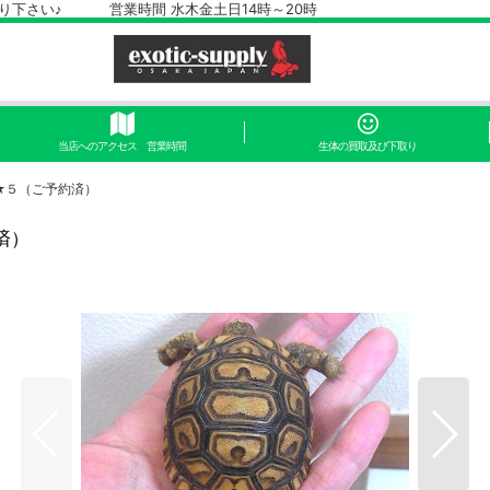
さい♪ 営業時間 水木金土日14時～20時
当店へのアクセス 営業時間
生体の買取及び下取り
★５（ご予約済）
済）