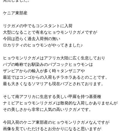
ケニア東部産
リクガメの中でもコンスタントに入荷
大型になることで有名なヒョウモンリクガメですが
今回は恐らく過去入荷例の無い
ロカリティのヒョウモンがやってきました♪
ヒョウモンリクガメはアフリカ大陸に広く生息しており
バブの略称でお馴染みのバブコックヒョウモンは
ザンビアからの輸入が多く時々タンザニアや
最近ではコンゴからの入荷もチラホラあるとのことです。
最も大きくなるソマリアも現在バブとされております。
そして南アフリカに生息する美しい甲羅を持つ基亜種
ナミビアヒョウモンリクガメは散発的な入荷しかありませんが
その美しさから非常に人気の高いリクガメです。
今回入荷のケニア東部産のヒョウモンリクガメなんですが
画像を見ていただけるとお分かりになると思いますが