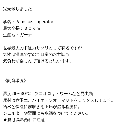
完売致しました
学名：Pandinus imperator
最大全長：３０ｃｍ
生産地：ガーナ
世界最大のド迫力サソリとして有名ですが
気性は温厚ですので日常のお世話も
気負わず楽しんで頂けると思います。
《飼育環境》
温度26〜30℃ 餌コオロギ・ワームなど昆虫類
床材は赤玉土、バイオ・ジオ・マットをミックスしてます。
給水と保湿に霧吹きを上床が湿る程度に。
シェルターや壁面にも水滴をつけてください。
★夏は高温蒸れに注意！！