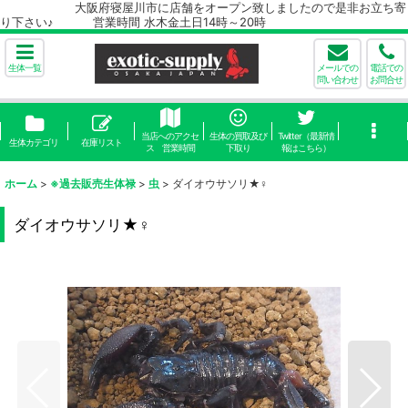
大阪府寝屋川市に店舗をオープン致しましたので是非お立ち寄
り下さい♪ 営業時間 水木金土日14時～20時
生体一覧
メールでの
電話での
問い合わせ
お問合せ
当店へのアクセ
生体の買取及び
Twitter（最新情
生体カテゴリ
在庫リスト
ス 営業時間
下取り
報はこちら）
ホーム
>
※過去販売生体禄
>
虫
>
ダイオウサソリ★♀
ダイオウサソリ★♀