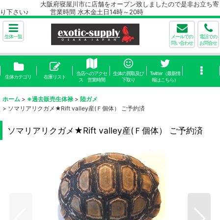
大阪府寝屋川市に店舗をオープン致しましたので是非お立ち寄
り下さい♪ 営業時間 水木金土日14時～20時
生体一覧
メールでの
電話での
問い合わせ
お問合せ
当店へのアクセ
生体の買取及び
Twitter（最新情
生体カテゴリ
在庫リスト
ス 営業時間
下取り
報はこちら）
ホーム
>
※過去販売生体禄
>
陸ガメ
>
ソマリアリクガメ★Rift valley産(Ｆ個体） ご予約済
ソマリアリクガメ★Rift valley産(Ｆ個体） ご予約済