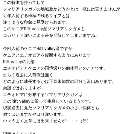
この特徴を持ってして
ソマリアリクガメの地域差かどうかとは一概には言えませんが
近年入荷する模様の残るタイプとは
違うような印象に見受けられます。
このケニアRift valley産ソマリアリクガメも
ロカリティ違いによる差を期待してしまいますね。
今回入荷のケニアRift valley産ですが
ケニアとエチオピアを縦断するようにあります
Rift valleyの北部
エチオピアとケニアの国境辺りの個体群とのことです。
恐らく過去に入荷例は無く
どのように成長するかは正直未知数の部分も沢山あります。
余談ではありますが・・・
エチオピアに分布するソマリアリクガメは
このRift valleyに沿って生息しているようです。
現状過去に見たソマリアリクガメの小さい個体とも
似てはいますがやはり違います。
中々うまく文章には出来ませんが・・・（汗）
現状はあくまでも