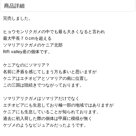
商品詳細
完売しました。
ヒョウモンリクガメの中でも最も大きくなると言われ
最大甲長７０cmを超える
ソマリアリクガメのケニア北部
Rift valley産の個体です。
ケニアなのにソマリア？
名前に矛盾を感じてしまう方も多いと思いますが
ケニアはエチオピアとソマリアの南に位置し
この三国は陸続きでつながっております。
ソマリアリクガメはソマリアだけでなく
エチオピアにも生息しており極一部の地域ではありますが
ケニアにも生息していることが知られております。
過去に初入荷した際の個体は甲羅に模様が無く
ケヅメのようなビジュアルだったようです。