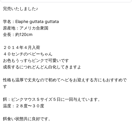
完売いたしました♪
学名：Elaphe guttata guttata
原産地：アメリカ合衆国
全長：約120cm
２０１４年４月入荷
４０センチのベビーちゃん
お色もうっすらピンクで可愛いです
成長するにつれどんどん白化してきますよ
性格も温厚で丈夫なので初めてヘビをお迎えする方にもおすすめで
す
餌：ピンクマウスＳサイズ５日に一回与えています。
温度：２８度〜３０度
餌食い状態共に良好です。