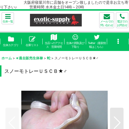
大阪府寝屋川市に店舗をオープン致しましたので是非お立ち寄
り下さい♪ 営業時間 水木金土日14時～20時
生体一覧
メールでの
電話での
問い合わせ
お問合せ
当店へのアクセ
生体の買取及び
Twitter（最新情
生体カテゴリ
在庫リスト
ス 営業時間
下取り
報はこちら）
ホーム
>
※過去販売生体禄
>
蛇
>
スノーモトレーＵＳＣＢ★♂
スノーモトレーＵＳＣＢ★♂