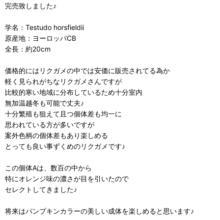
完売致しました♪
学名：Testudo horsfieldii
原産地：ヨーロッパCB
全長：約20cm
価格的にはリクガメの中では安価に販売されてる為か
軽く見られがちなリクガメさんですが
比較的寒い地域に分布しているため十分室内
無加温越冬も可能で丈夫♪
十分繁殖も狙えて且つ個体差も均一に
思われている方が多いですが
案外色柄の個体差もあり楽しめる
とっても良い事ずくめのリクガメです♪
この個体Aは、数百の中から
特にオレンジ味の濃さが目を引いたので
セレクトしてきました♪
将来はパンプキンカラーの美しい成体を楽しめると思います♪