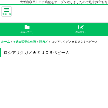
大阪府寝屋川市に店舗をオープン致しましたので是非お立ち寄り下
生体一覧
生体カテゴリ
在庫リスト
ホーム
>
※過去販売生体禄
>
陸ガメ
>
ロシアリクガメ★ＥＵＣＢベビーＡ
ロシアリクガメ★ＥＵＣＢベビーＡ