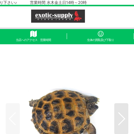
さい♪ 営業時間 水木金土日14時～20時
当店へのアクセス 営業時間
生体の買取及び下取り