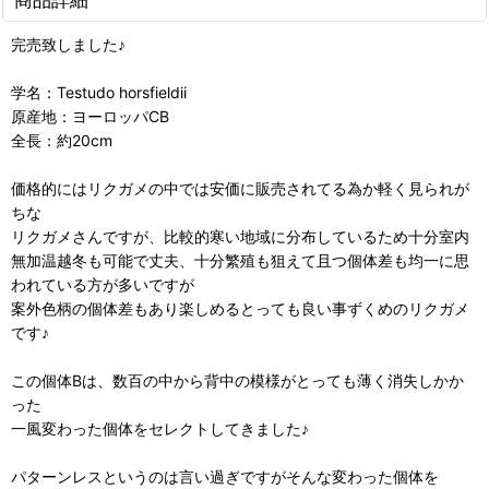
完売致しました♪
学名：Testudo horsfieldii
原産地：ヨーロッパCB
全長：約20cm
価格的にはリクガメの中では安価に販売されてる為か軽く見られが
ちな
リクガメさんですが、比較的寒い地域に分布しているため十分室内
無加温越冬も可能で丈夫、十分繁殖も狙えて且つ個体差も均一に思
われている方が多いですが
案外色柄の個体差もあり楽しめるとっても良い事ずくめのリクガメ
です♪
この個体Bは、数百の中から背中の模様がとっても薄く消失しかか
った
一風変わった個体をセレクトしてきました♪
パターンレスというのは言い過ぎですがそんな変わった個体を