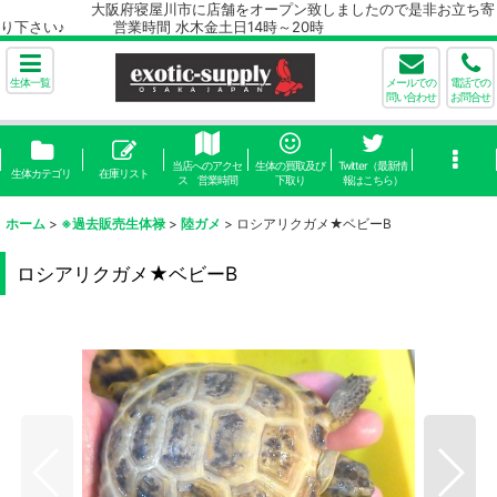
大阪府寝屋川市に店舗をオープン致しましたので是非お立ち寄
り下さい♪ 営業時間 水木金土日14時～20時
生体一覧
メールでの
電話での
問い合わせ
お問合せ
当店へのアクセ
生体の買取及び
Twitter（最新情
生体カテゴリ
在庫リスト
ス 営業時間
下取り
報はこちら）
ホーム
>
※過去販売生体禄
>
陸ガメ
>
ロシアリクガメ★ベビーB
ロシアリクガメ★ベビーB