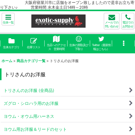
大阪府寝屋川市に店舗をオープン致しましたので是非お立ち寄
り下さい♪ 営業時間 水木金土日14時～20時
生体一覧
メールでの
電話での
問い合わせ
お問合せ
当店へのアクセ
生体の買取及び
Twitter（最新情
生体カテゴリ
在庫リスト
ス 営業時間
下取り
報はこちら）
ホーム
>
商品カテゴリ一覧
>
トリさんのお洋服
トリさんのお洋服
トリさんのお洋服 (全商品)
ズグロ・シロハラ用のお洋服
ヨウム・オウム用ハーネス
ヨウム用お洋服＆リードのセット