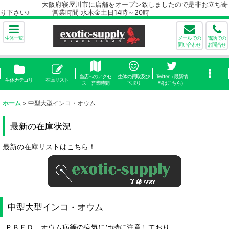
大阪府寝屋川市に店舗をオープン致しましたので是非お立ち寄
り下さい♪ 営業時間 水木金土日14時～20時
生体一覧
メールでの
電話での
問い合わせ
お問合せ
当店へのアクセ
生体の買取及び
Twitter（最新情
生体カテゴリ
在庫リスト
ス 営業時間
下取り
報はこちら）
ホーム
>
中型大型インコ・オウム
最新の在庫状況
最新の在庫リストはこちら！
中型大型インコ・オウム
ＰＢＦＤ、オウム病等の病気には特に注意しており、