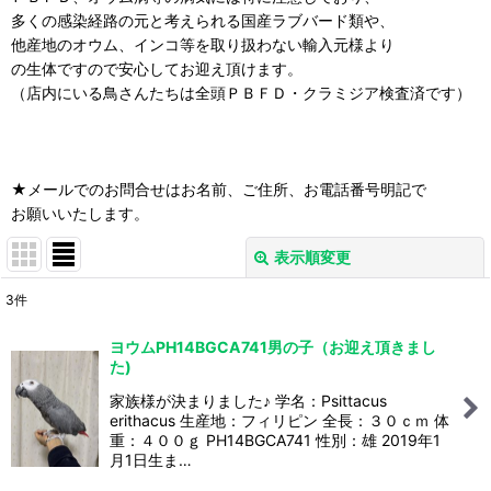
多くの感染経路の元と考えられる国産ラブバード類や、
他産地のオウム、インコ等を取り扱わない輸入元様より
の生体ですので安心してお迎え頂けます。
（店内にいる鳥さんたちは全頭ＰＢＦＤ・クラミジア検査済です）
★メールでのお問合せはお名前、ご住所、お電話番号明記で
お願いいたします。
表示順変更
閉じる
3
件
サブカテゴリ
:
ヨウムPH14BGCA741男の子（お迎え頂きまし
た)
表示数
:
家族様が決まりました♪ 学名：Psittacus
erithacus 生産地：フィリピン 全長：３０ｃｍ 体
重：４００ｇ PH14BGCA741 性別：雄 2019年1
並び順
:
月1日生ま…