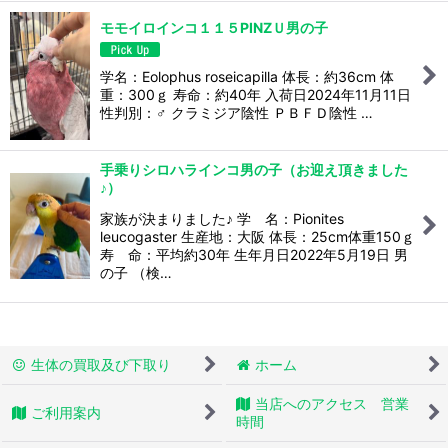
絞り込む
モモイロインコ１１５PINZＵ男の子
学名：Eolophus roseicapilla 体長：約36cm 体
重：300ｇ 寿命：約40年 入荷日2024年11月11日
性判別：♂ クラミジア陰性 ＰＢＦＤ陰性 …
手乗りシロハラインコ男の子（お迎え頂きました
♪）
家族が決まりました♪ 学 名：Pionites
leucogaster 生産地：大阪 体長：25cm体重150ｇ
寿 命：平均約30年 生年月日2022年5月19日 男
の子 （検…
生体の買取及び下取り
ホーム
当店へのアクセス 営業
ご利用案内
時間