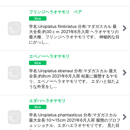
フリンジヘラオヤモリ ペア
学名:Uroplatus fimbriatus 分布:マダガスカル 最
大全長:約30ｃｍ 2021年6月入荷 ヘラオヤモリの
最大種、フリンジヘラオヤモリです。 神秘的な目
にがっし…
エベノーヘラオヤモリ
学名:Uroplatus ebenaui 分布:マダガスカル 最大
全長:約8cm 2021年6月入荷 枯葉に擬態するヤモ
リ、エベノーヘラオヤモリです。 エダハと似たよ
うな外見をし…
エダハヘラオヤモリ
学名:Uroplatus phantasticus 分布:マダガスカル
最大全長:10〜15cm 2021年6月入荷 擬態のプロフ
ェッショナル、エダハエラオヤモリです。 見た目