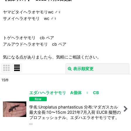
ヤマビタイヘラオヤモリwc ♂♀
サメイヘラオヤモリ wc ♂♀
トゲヘラオヤモリ cb ペア
アルアウドヘラオヤモリ cb ペア
気になる点がありましたら、気軽にご相談ください。
表示順変更
閉じる
15
件
表示数
:
エダハヘラオヤモリ A個体 ♀ CB
並び順
:
学名:Uroplatus phantasticus 分布:マダガスカル
最大全長:10〜15cm 2021年7月入荷 EUCB 擬態の
絞り込む
プロフェッショナル、エダハエラオヤモリです。
…