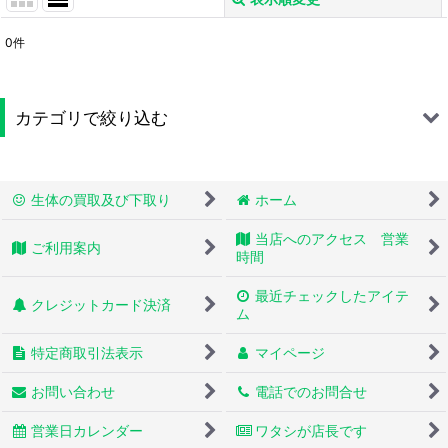
閉じる
0
件
表示数
:
並び順
:
カテゴリで絞り込む
絞り込む
蛇 (全商品)
生体の買取及び下取り
ホーム
シシバナヘビ
当店へのアクセス 営業
ご利用案内
ボールパイソン
時間
最近チェックしたアイテ
コーンスネーク
クレジットカード決済
ム
カーペットパイソン
特定商取引法表示
マイページ
キングスネーク
お問い合わせ
電話でのお問合せ
パイソン
営業日カレンダー
ワタシが店長です