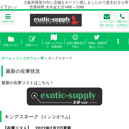
大阪府寝屋川市に店舗をオープン致しましたので是非お立ち寄
り下さい♪ 営業時間 水木金土日14時～20時
生体一覧
メールでの
電話での
問い合わせ
お問合せ
当店へのアクセ
生体の買取及び
Twitter（最新情
生体カテゴリ
在庫リスト
ス 営業時間
下取り
報はこちら）
ホーム
>
インコオウム
>
蛇
>
キングスネーク
最新の在庫状況
最新の在庫リストはこちら！
キングスネーク
[
インコオウム
]
【在庫リスト】 2022年2月2日更新