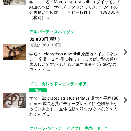
学 名：Morelia spilota spilota ダイヤモンド
純血のベビーサイズ アタックしてきますが その
分餌食いも抜群！！ ベビー特価！！ ♂138000円
（税別）…
アルバーティスパイソン
32,800
円
(税別)
(
税込
:
36,080
円
)
学名：Leiopython albertisii 原産地：インドネシ
ア 全長：２ｍ 手に持ってしまえばご覧の通り
大人しいですが もともと気性荒タイプの蛇なの
で・・・ …
ドミニカレッドマウンテンボア
学名 Epicrates striatus striatus 最大全長約180
ｃｍ〜 成長と共にディープレッドに 色味が上が
っていきます。 立体活動を好むので 木などを入
れてあげ…
グリーンパイソン ビアク1 完売しました