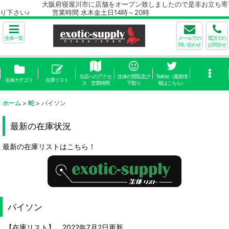
大阪府寝屋川市に店舗をオープン致しましたので是非お立ち寄
り下さい♪ 営業時間 水木金土日14時～20時
生体一覧
メールでの
電話での
問い合わせ
お問合せ
当店へのアクセ
生体の買取及び
Twitter（最新情
生体カテゴリ
在庫リスト
ス 営業時間
下取り
報はこちら）
ホーム
>
蛇
>
パイソン
最新の在庫状況
最新の在庫リストはこちら！
パイソン
【在庫リスト】 2022年7月2日更新