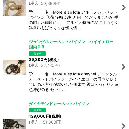
(
税込
:
50,380
円
)
学 名：Morelia spilota アルビノカーペット
パイソン 入荷当初は3桁万円しておりましたが 手
の届くお値段に。。 アルビノ特有の弱さ？もなく
餌食いもばっちりな優良個…
ジャングルカーペットパイソン ハイイエロー
国内ＣＢ
29,800
円
(税別)
(
税込
:
32,780
円
)
学 名：Morelia spilota cheynei ジャングル
カーペットパイソン ハイイエローの国内ＣＢ！
当店のお客様が増やした個体で 親はべったりと黄
色味がのる セレク…
ダイヤモンドカーペットパイソン
138,000
円
(税別)
(
税込
:
151,800
円
)