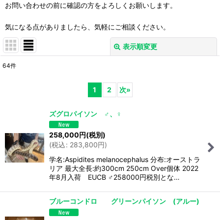
お問い合わせの前に確認の方をよろしくお願いします。
気になる点がありましたら、気軽にご相談ください。
表示順変更
閉じる
64
件
表示数
:
1
2
次
»
並び順
:
ズグロパイソン ♂、♀
絞り込む
258,000
円
(税別)
(
税込
:
283,800
円
)
学名:Aspidites melanocephalus 分布:オーストラ
リア 最大全長:約300cm 250cm Over個体 2022
年8月入荷 EUCB ♂258000円税別とな…
ブルーコンドロ グリーンパイソン (アルー)