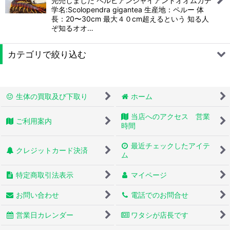
完売しました ペルビアンジャイアントオオムカデ
学名:Scolopendra gigantea 生産地：ペルー 体
長：20〜30cm 最大４０cm超えるという 知る人
ぞ知るオオ…
カテゴリで絞り込む
奇虫 (全商品)
生体の買取及び下取り
ホーム
サソリ
当店へのアクセス 営業
ご利用案内
タランチュラ・蜘蛛
時間
最近チェックしたアイテ
ヤスデ
クレジットカード決済
ム
ムカデ
特定商取引法表示
マイページ
その他奇虫
お問い合わせ
電話でのお問合せ
営業日カレンダー
ワタシが店長です