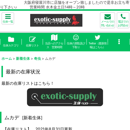
大阪府寝屋川市に店舗をオープン致しましたので是非お立ち寄
り下さい♪ 営業時間 水木金土日14時～20時
生体一覧
メールでの
電話での
問い合わせ
お問合せ
当店へのアクセ
生体の買取及び
Twitter（最新情
生体カテゴリ
在庫リスト
ス 営業時間
下取り
報はこちら）
ホーム
>
新着生体
>
奇虫
>
ムカデ
最新の在庫状況
最新の在庫リストはこちら！
ムカデ
[
新着生体
]
【在庫リスト】 2021年8月31日更新