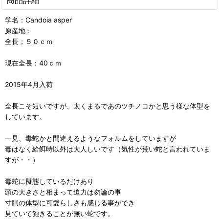
学名：Candoia asper
原産地：
全長；５０ｃｍ
現在全長：40ｃｍ
2015年4月入荷
全長こそ短いですが、太くまるであのツチノコかと思う様な体型を
しています。
一見、毒蛇かと間違えるようなフォルムをしていますが
毒はなく給餌時以外は大人しいです（気性が荒い蛇と言われていま
すが・・）
毒蛇に擬態しているだけあり
頭の大きさと相まって迫力は勿論の事
寸胴の体型に可愛らしさも感じる事ができ
見ていて飽きることが無い蛇です。