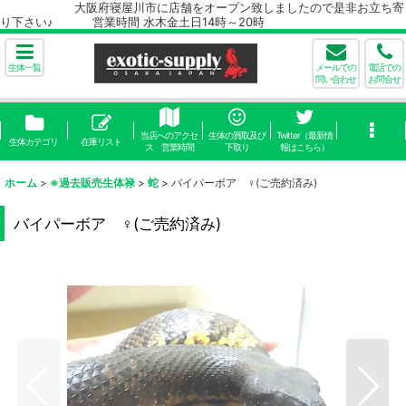
大阪府寝屋川市に店舗をオープン致しましたので是非お立ち寄
り下さい♪ 営業時間 水木金土日14時～20時
生体一覧
メールでの
電話での
問い合わせ
お問合せ
当店へのアクセ
生体の買取及び
Twitter（最新情
生体カテゴリ
在庫リスト
ス 営業時間
下取り
報はこちら）
ホーム
>
※過去販売生体禄
>
蛇
>
バイパーボア ♀(ご売約済み)
バイパーボア ♀(ご売約済み)