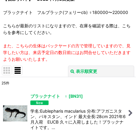
ブラックナイト フルブラック(フェリーcb) ♀180000〜220000
こちらが最新のリストになりますので、在庫を確認する際は、こち
らを参考にしてください。
また、こちらの生体はバックヤードの方で管理していますので、見
学したい方は、来店予定日の数日前にはお問合せしていただきます
ようお願いいたします。
表示順変更
閉じる
25
件
表示数
:
ブラックナイト ♀
[
BN31
]
並び順
:
学名:Eublepharis macularius 分布:アフガニスタ
ン、パキスタン、インド 最大全長:28cm 2021年6
絞り込む
月入荷 EUCB 久々に入荷しました！ブラックナ
イトです。…