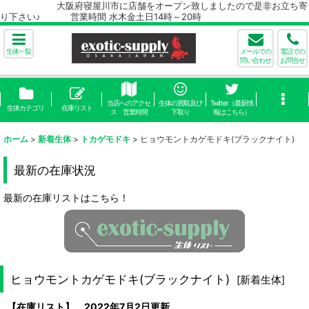
大阪府寝屋川市に店舗をオープン致しましたので是非お立ち寄
り下さい♪ 営業時間 水木金土日14時～20時
生体一覧
メールでの
電話での
問い合わせ
お問合せ
当店へのアクセ
生体の買取及び
Twitter（最新情
生体カテゴリ
在庫リスト
ス 営業時間
下取り
報はこちら）
ホーム
>
新着生体
>
トカゲモドキ
>
ヒョウモントカゲモドキ(ブラックナイト)
最新の在庫状況
最新の在庫リストはこちら！
ヒョウモントカゲモドキ(ブラックナイト)
[
新着生体
]
【在庫リスト】 2022年7月2日更新