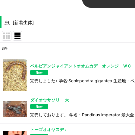
虫
[
新着生体
]
3
件
表示数
:
ペルビアンジャイアントオオムカデ オレンジ ＷＣ
並び順
:
完売しました♪ 学名:Scolopendra gigantea
ダイオウサソリ 大
完売しております。 学名：Pandinus imperat
トーゴオオヤスデ♀