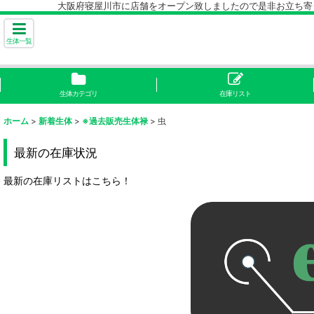
大阪府寝屋川市に店舗をオープン致しましたので是非お立ち寄り下
生体一覧
生体カテゴリ
在庫リスト
ホーム
>
新着生体
>
※過去販売生体禄
>
虫
最新の在庫状況
最新の在庫リストはこちら！