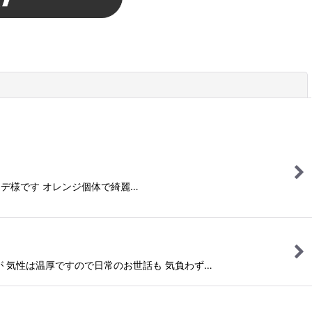
閉じる
オムカデ様です オレンジ個体で綺麗…
ですが 気性は温厚ですので日常のお世話も 気負わず…