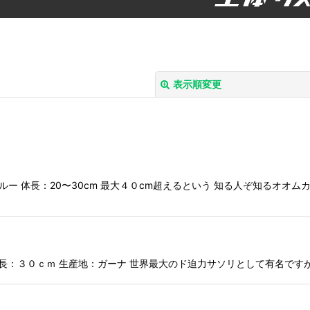
表示順変更
 生産地：ペルー 体長：20〜30cm 最大４０cm超えるという 知る人ぞ知るオ
絞り込む
or 最大全長：３０ｃｍ 生産地：ガーナ 世界最大のド迫力サソリとして有名