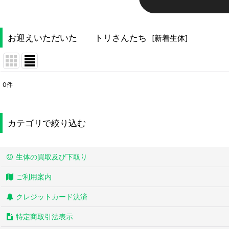
お迎えいただいた トリさんたち
[
新着生体
]
0
件
表示数
:
並び順
:
カテゴリで絞り込む
※過去販売生体禄 (全商品)
生体の買取及び下取り
お迎えいただいた トリさんたち
ご利用案内
水棲ガメ
クレジットカード決済
陸ガメ
特定商取引法表示