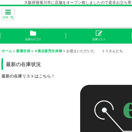
大阪府寝屋川市に店舗をオープン致しましたので是非お立ち寄り下
生体一覧
生体カテゴリ
在庫リスト
ホーム
>
新着生体
>
※過去販売生体禄
>
お迎えいただいた トリさんたち
最新の在庫状況
最新の在庫リストはこちら！