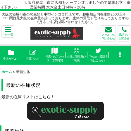
大阪府寝屋川市に店舗をオープン致しましたので是非お立ち寄
り下さい♪ 営業時間 水木金土日14時～20時
大阪の寝屋川市の爬虫類と中型インコ専門店です。爬虫類店内在庫数2500匹オー
バー関西最大級の在庫量を誇っております。生体の買取下取りもしておりますの
で是非ご来店お問い合わせください。
生体一覧
メールでの
電話での
問い合わせ
お問合せ
当店へのアクセ
生体の買取及び
Twitter（最新情
生体カテゴリ
在庫リスト
ス 営業時間
下取り
報はこちら）
ホーム
>
新着生体
最新の在庫状況
最新の在庫リストはこちら！