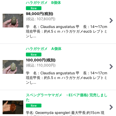
ハラガケガメ B個体
98,000
円
(税別)
(
税込
:
107,800
円
)
学 名：Claudius angustatus 甲 長：14〜17cm
現在甲長：約4.5ｃｍ ハラガケガメeucb レプトミ
ンし…
ハラガケガメ A個体
100,000
円
(税別)
(
税込
:
110,000
円
)
学 名：Claudius angustatus 甲 長：14〜17cm
現在甲長：約5.5ｃｍ ハラガケガメeucb レプトミ
ンし…
スペングラーヤマガメ ♀E(ペア価格) 完売しまし
た
学名: Geoemyda spengleri 最大甲長:約15cm 現