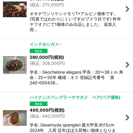
(
税込
:
275,000
円
)
オキナワシリケンイモリT+アルビノ個体です。
(写真ではわかりにくいですがブドウ目です) 昨年
ヤフオクにて1個体のみ出品しました。 追加入
荷…
インドホシガメ♂
280,000
円
(税別)
(
税込
:
308,000
円
)
学名：Geochelone elegans 甲長：20〜38ｃｍ 寿
命：25〜30年 雌雄：オス 登録記号番号 第
240-000438…
ハイナンスペングラーヤマガメ ペア(ペア価格)
400,000
円
(税別)
(
税込
:
440,000
円
)
学名: Geoemyda spengleri 最大甲長:約15cm
2024年 入荷 近年ほぼ入荷無い個体となりま