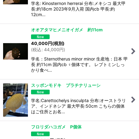
学名: Kinosternon herrerai 分布:メキシコ 最大甲
長:約18cm 2023年9月入荷 国内cb 甲長:約
12cm…
オオアタマヒメニオイガメ 約11cm
40,000
円
(税別)
(
税込
:
44,000
円
)
学名：Sternotherus minor minor 生産地：日本 甲
長 約11cm 国内cb ♀個体です。 レプトミンしっ
かり食べ…
スッポンモドキ プラチナリューシ
学名:Carettochelys insculpta 分布:オーストラリ
ア、インドネシア 最大甲長:50cm こちらの個体
はご住所とお名…
フロリダハコガメ P個体