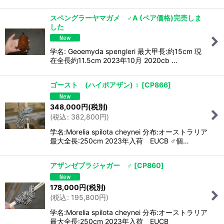
スペングラーヤマガメ ♂A (ペア価格)完売しま
した
学名: Geoemyda spengleri 最大甲長:約15cm 現
在全長約11.5cm 2023年10月 2020cb …
ゴースト (ハイポアザン) ♀
[
CP866
]
348,000
円
(税別)
(
税込
:
382,800
円
)
学名:Morelia spilota cheynei 分布:オーストラリア
最大全長:250cm 2023年入荷 EUCB ♂個…
アザンゼブラジャガー ♂
[
CP860
]
178,000
円
(税別)
(
税込
:
195,800
円
)
学名:Morelia spilota cheynei 分布:オーストラリア
最大全長:250cm 2023年入荷 EUCB