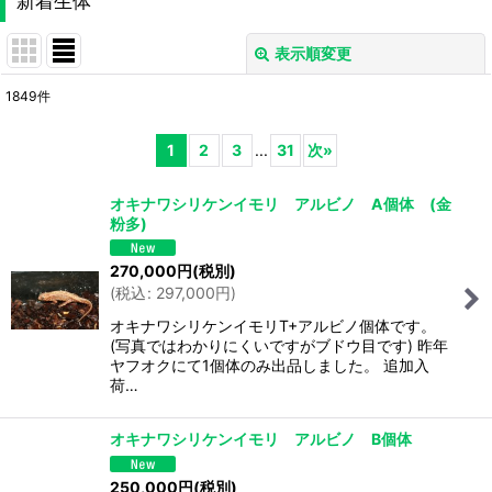
新着生体
表示順変更
閉じる
1849
件
表示数
:
1
2
3
...
31
次
»
並び順
:
オキナワシリケンイモリ アルビノ A個体 (金
粉多)
絞り込む
270,000
円
(税別)
(
税込
:
297,000
円
)
オキナワシリケンイモリT+アルビノ個体です。
(写真ではわかりにくいですがブドウ目です) 昨年
ヤフオクにて1個体のみ出品しました。 追加入
荷…
オキナワシリケンイモリ アルビノ B個体
250,000
円
(税別)