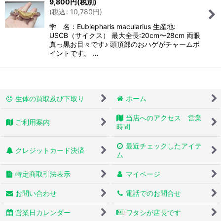
9,800
円
(税別)
(
税込
:
10,780
円
)
学 名：Eublepharis macularius 生産地:
USCB（サイクス） 最大全長:20cm〜28cm 両眼
真っ黒お目々です♪ 頭頂部のおハゲがチャームポ
イントです。 …
生体の買取及び下取り
ホーム
当店へのアクセス 営業
ご利用案内
時間
最近チェックしたアイテ
クレジットカード決済
ム
特定商取引法表示
マイページ
お問い合わせ
電話でのお問合せ
営業日カレンダー
ワタシが店長です