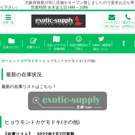
大阪府寝屋川市に店舗をオープン致しましたので是非お立ち寄
り下さい♪ 営業時間 水木金土日14時～20時
生体一覧
メールでの
電話での
問い合わせ
お問合せ
当店へのアクセ
生体の買取及び
Twitter（最新情
生体カテゴリ
在庫リスト
ス 営業時間
下取り
報はこちら）
ホーム
>
トカゲモドキ
>
ヒョウモントカゲモドキ(その他)
最新の在庫状況
最新の在庫リストはこちら！
ヒョウモントカゲモドキ(その他)
【在庫リスト】 2022年2月2日更新