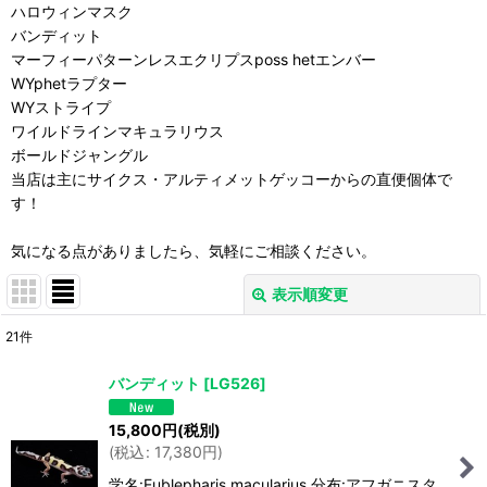
ハロウィンマスク
バンディット
マーフィーパターンレスエクリプスposs hetエンバー
WYphetラプター
WYストライプ
ワイルドラインマキュラリウス
ボールドジャングル
当店は主にサイクス・アルティメットゲッコーからの直便個体で
す！
気になる点がありましたら、気軽にご相談ください。
表示順変更
閉じる
21
件
表示数
:
バンディット
[
LG526
]
並び順
:
15,800
円
(税別)
(
税込
:
17,380
円
)
絞り込む
学名:Eublepharis macularius 分布:アフガニスタ