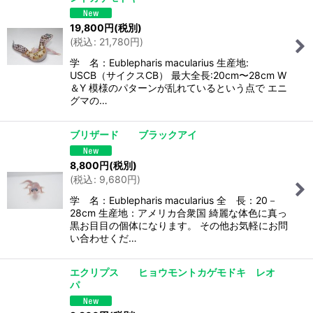
19,800
円
(税別)
(
税込
:
21,780
円
)
学 名：Eublepharis macularius 生産地:
USCB（サイクスCB） 最大全長:20cm〜28cm W
＆Y 模様のパターンが乱れているという点で エニ
グマの…
ブリザード ブラックアイ
8,800
円
(税別)
(
税込
:
9,680
円
)
学 名：Eublepharis macularius 全 長：20－
28cm 生産地：アメリカ合衆国 綺麗な体色に真っ
黒お目目の個体になります。 その他お気軽にお問
い合わせくだ…
エクリプス ヒョウモントカゲモドキ レオ
パ