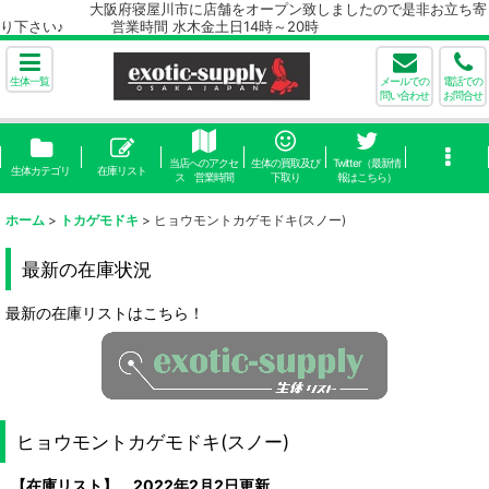
大阪府寝屋川市に店舗をオープン致しましたので是非お立ち寄
り下さい♪ 営業時間 水木金土日14時～20時
生体一覧
メールでの
電話での
問い合わせ
お問合せ
当店へのアクセ
生体の買取及び
Twitter（最新情
生体カテゴリ
在庫リスト
ス 営業時間
下取り
報はこちら）
ホーム
>
トカゲモドキ
>
ヒョウモントカゲモドキ(スノー)
最新の在庫状況
最新の在庫リストはこちら！
ヒョウモントカゲモドキ(スノー)
【在庫リスト】 2022年2月2日更新