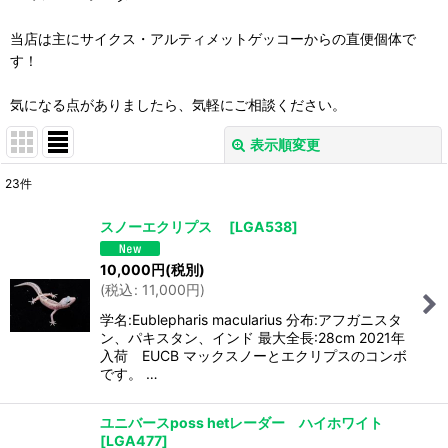
当店は主にサイクス・アルティメットゲッコーからの直便個体で
す！
気になる点がありましたら、気軽にご相談ください。
表示順変更
閉じる
23
件
表示数
:
スノーエクリプス
[
LGA538
]
並び順
:
10,000
円
(税別)
(
税込
:
11,000
円
)
絞り込む
学名:Eublepharis macularius 分布:アフガニスタ
ン、パキスタン、インド 最大全長:28cm 2021年
入荷 EUCB マックスノーとエクリプスのコンボ
です。 …
ユニバースposs hetレーダー ハイホワイト
[
LGA477
]