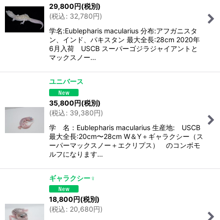
29,800
円
(税別)
(
税込
:
32,780
円
)
学名:Eublepharis macularius 分布:アフガニスタ
ン、インド、パキスタン 最大全長:28cm 2020年
6月入荷 USCB スーパーゴジラジャイアントと
マックスノー…
ユニバース
35,800
円
(税別)
(
税込
:
39,380
円
)
学 名：Eublepharis macularius 生産地: USCB
最大全長:20cm〜28cm W＆Y＋ギャラクシー（ス
ーパーマックスノー＋エクリプス） のコンボモ
ルフになります…
ギャラクシー♀
18,800
円
(税別)
(
税込
:
20,680
円
)