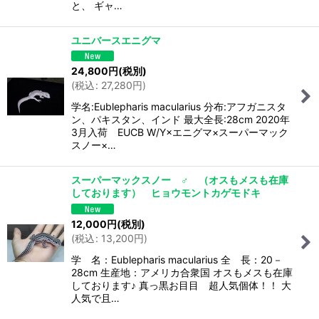
と、 ギャ…
ユニバースエニグマ
24,800
円
(税別)
(
税込
:
27,280
円
)
学名:Eublepharis macularius 分布:アフガニスタ
ン、パキスタン、インド 最大全長:28cm 2020年
3月入荷 EUCB W/Y×エニグマ×スーパーマック
スノー×…
スーパーマックスノー ♂ （オスもメスも在庫
しております） ヒョウモントカゲモドキ
12,000
円
(税別)
(
税込
:
13,200
円
)
学 名：Eublepharis macularius 全 長：20－
28cm 生産地：アメリカ合衆国 オスもメスも在庫
しております♪ 真っ黒お目目 超人気個体！！ 大
人気で且…