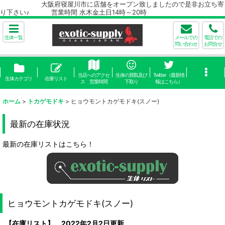
大阪府寝屋川市に店舗をオープン致しましたので是非お立ち寄
り下さい♪ 営業時間 水木金土日14時～20時
生体一覧
メールでの
電話での
問い合わせ
お問合せ
当店へのアクセ
生体の買取及び
Twitter（最新情
生体カテゴリ
在庫リスト
ス 営業時間
下取り
報はこちら）
ホーム
>
トカゲモドキ
>
ヒョウモントカゲモドキ(スノー)
最新の在庫状況
最新の在庫リストはこちら！
ヒョウモントカゲモドキ(スノー)
【在庫リスト】 2022年2月2日更新