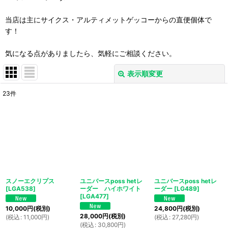
当店は主にサイクス・アルティメットゲッコーからの直便個体で
す！
気になる点がありましたら、気軽にご相談ください。
表示順変更
閉じる
23
件
表示数
:
並び順
:
絞り込む
スノーエクリプス
ユニバースposs hetレ
ユニバースposs hetレ
[
LGA538
]
ーダー ハイホワイト
ーダー
[
LG489
]
[
LGA477
]
10,000
円
(税別)
24,800
円
(税別)
28,000
円
(税別)
(
税込
:
11,000
円
)
(
税込
:
27,280
円
)
(
税込
:
30,800
円
)