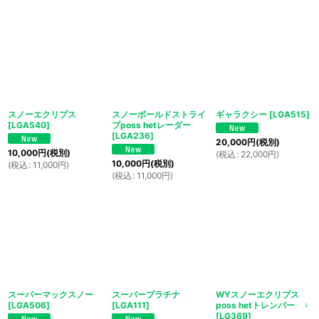
スノーエクリプス
スノーボールドストライ
ギャラクシー
[
LGA515
]
[
LGA540
]
プposs hetレーダー
[
LGA236
]
20,000
円
(税別)
10,000
円
(税別)
(
税込
:
22,000
円
)
10,000
円
(税別)
(
税込
:
11,000
円
)
(
税込
:
11,000
円
)
スーパーマックスノー
スーパープラチナ
WYスノーエクリプス
[
LGA506
]
[
LGA111
]
poss hetトレンパー ♀
[
LG369
]