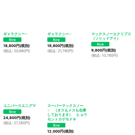
ギャラクシー♀
ギャラクシー♂
マックスノーエクリプス
（ソリッドアイ）
18,800
円
(税別)
19,800
円
(税別)
9,800
円
(税別)
(
税込
:
20,680
円
)
(
税込
:
21,780
円
)
(
税込
:
10,780
円
)
ユニバースエニグマ
スーパーマックスノー
♂ （オスもメスも在庫
しております） ヒョウ
24,800
円
(税別)
モントカゲモドキ
(
税込
:
27,280
円
)
12,000
円
(税別)