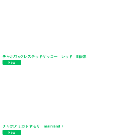
絞り込む
チャホワ×クレステッドゲッコー レッド B個体
チャホアミカドヤモリ mainland ♀