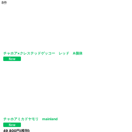
8
件
表示数
:
並び順
:
チャホア×クレステッドゲッコー レッド A個体
チャホアミカドヤモリ mainland
49,800
円
(税別)