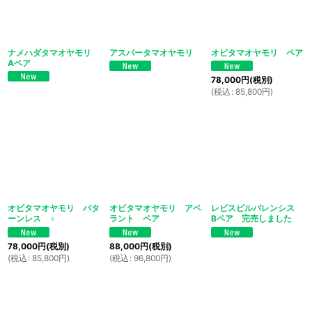
ナメハダタマオヤモリ
アスパータマオヤモリ
オビタマオヤモリ ペア
Aペア
78,000
円
(税別)
(
税込
:
85,800
円
)
オビタマオヤモリ パタ
オビタマオヤモリ アベ
レビスピルバレンシス
ーンレス ♀
ラント ペア
Bペア 完売しました
78,000
円
(税別)
88,000
円
(税別)
(
税込
:
85,800
円
)
(
税込
:
96,800
円
)