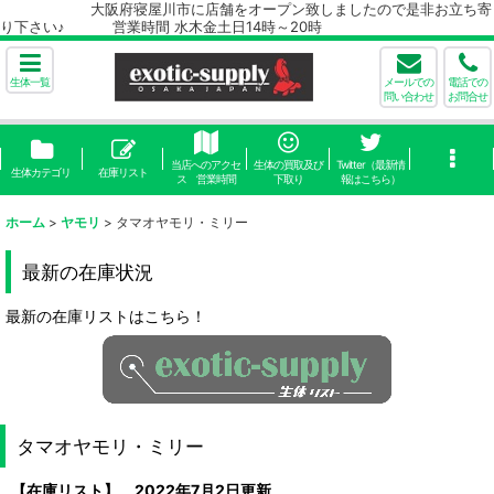
大阪府寝屋川市に店舗をオープン致しましたので是非お立ち寄
り下さい♪ 営業時間 水木金土日14時～20時
生体一覧
メールでの
電話での
問い合わせ
お問合せ
当店へのアクセ
生体の買取及び
Twitter（最新情
生体カテゴリ
在庫リスト
ス 営業時間
下取り
報はこちら）
ホーム
>
ヤモリ
>
タマオヤモリ・ミリー
最新の在庫状況
最新の在庫リストはこちら！
タマオヤモリ・ミリー
【在庫リスト】 2022年7月2日更新