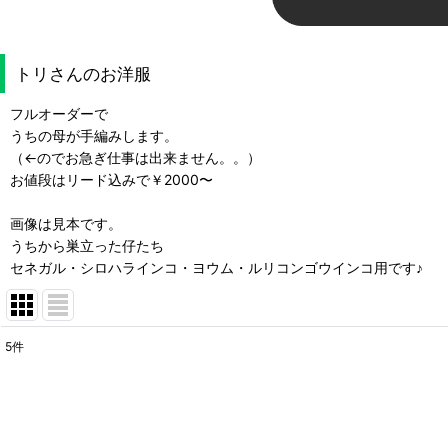
トリさんのお洋服
フルオーダーで
うちの母が手編みします。
（←のでお急ぎ仕事は出来ません。。）
お値段はリード込みで￥2000〜
画像は見本です。
うちから巣立った仔たち
セネガル・シロハラインコ・ヨウム・ルリコンゴウインコ用です♪
5
件
サブカテゴリ
:
表示数
: