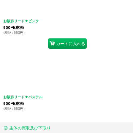
並び順
:
お散歩リード★ピンク
500
円
(税別)
(
税込
:
550
円
)
カートに入れる
お散歩リード★パステル
500
円
(税別)
(
税込
:
550
円
)
生体の買取及び下取り