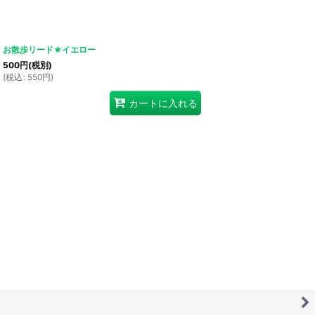
お散歩リード★イエロー
500
円
(税別)
(
税込
:
550
円
)
カートに入れる