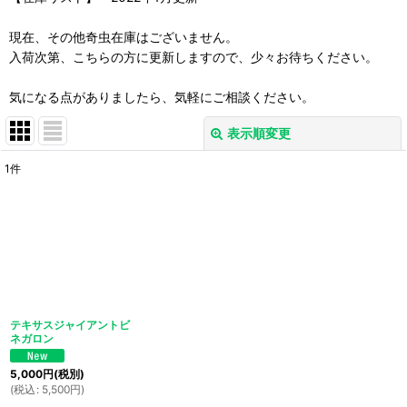
現在、その他奇虫在庫はございません。
入荷次第、こちらの方に更新しますので、少々お待ちください。
気になる点がありましたら、気軽にご相談ください。
表示順変更
閉じる
1
件
表示数
:
並び順
:
絞り込む
テキサスジャイアントビ
ネガロン
5,000
円
(税別)
(
税込
:
5,500
円
)