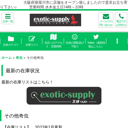
大阪府寝屋川市に店舗をオープン致しましたので是非お立ち寄
り下さい♪ 営業時間 水木金土日14時～20時
生体一覧
メールでの
電話での
問い合わせ
お問合せ
当店へのアクセ
生体の買取及び
Twitter（最新情
生体カテゴリ
在庫リスト
ス 営業時間
下取り
報はこちら）
ホーム
>
奇虫
>
その他奇虫
最新の在庫状況
最新の在庫リストはこちら！
その他奇虫
【在庫リスト】 2022年1月更新