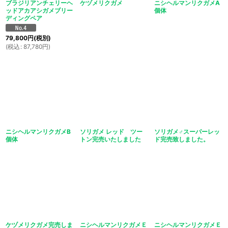
ブラジリアンチェリーヘ
ケヅメリクガメ
ニシヘルマンリクガメA
ッドアカアシガメブリー
個体
ディングペア
79,800
円
(税別)
(
税込
:
87,780
円
)
ニシヘルマンリクガメB
ソリガメ レッド ツー
ソリガメ♂スーパーレッ
個体
トン完売いたしました
ド完売致しました。
ケヅメリクガメ完売しま
ニシヘルマンリクガメＥ
ニシヘルマンリクガメＥ