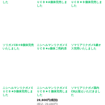
した
ＵＣＢ★A個体完売しま
ＵＣＢ★Ｂ個体完売しま
した
した
ソリガメCB☆B個体完売
ニシヘルマンリクガメＥ
ソマリアリクガメ5歳オ
いたしました
ＵＣＢ★c個体ご売約済
ス完売いたしました
ニシヘルマンリクガメＥ
ニシヘルマンリクガメＥ
ソマリアリクガメ国内
ＵＣＢ★Ⅾ個体完売しま
ＵＣＢ★Ｅ個体完売しま
CBお迎えいただきまし
した
した
た
26,800
円
(税別)
(
税込
:
29,480
円
)