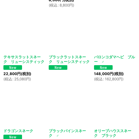
(
税込
:
8,800
円
)
テキサスラットスネー
ブラックラットスネー
バロンコダマヘビ ブル
ク リューシスティック
ク リューシスティック
ー ♂
22,800
円
(税別)
148,000
円
(税別)
(
税込
:
25,080
円
)
(
税込
:
162,800
円
)
ドラゴンスネーク
ブラックパインスネー
オリーブハウススネー
ク ♂
ク ブラック