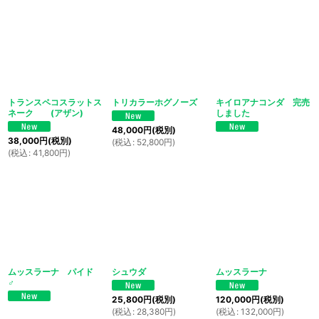
並び順
:
絞り込む
トランスペコスラットス
トリカラーホグノーズ
キイロアナコンダ 完売
ネーク (アザン)
しました
48,000
円
(税別)
38,000
円
(税別)
(
税込
:
52,800
円
)
(
税込
:
41,800
円
)
ムッスラーナ パイド
シュウダ
ムッスラーナ
♂
25,800
円
(税別)
120,000
円
(税別)
(
税込
:
28,380
円
)
(
税込
:
132,000
円
)