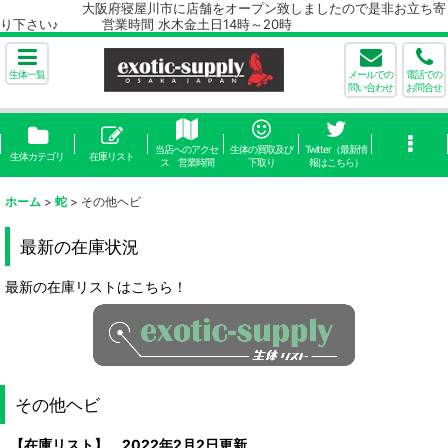
大阪府寝屋川市に店舗をオープン致しましたので是非お立ち寄
り下さい♪ 営業時間 水木金土日14時～20時
生体一覧
メールでの
電話での
問い合わせ
お問合せ
当店へのアクセ
生体の買取及び
Twitter（最新情
生体カテゴリ
在庫リスト
ス 営業時間
下取り
報はこちら）
ホーム
>
蛇
>
その他ヘビ
最新の在庫状況
最新の在庫リストはこちら！
その他ヘビ
【在庫リスト】 2022年2月2日更新