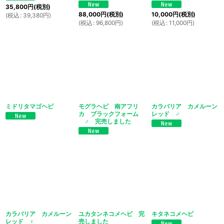
35,800
円
(税別)
88,000
円
(税別)
10,000
円
(税別)
(
税込
:
39,380
円
)
(
税込
:
96,800
円
)
(
税込
:
11,000
円
)
ミドリタマゴヘビ
モグラヘビ 南アフリ
カラバリア カメルーン
カ ブラックフォーム
レッド ♂
♂ 完売しました
カラバリア カメルーン
ユカタンネコメヘビ 完
キタネコメヘビ
レッド ♀
売しました