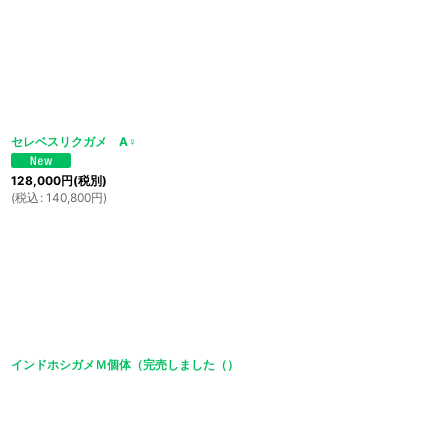
セレベスリクガメ A♀
128,000
円
(税別)
(
税込
:
140,800
円
)
インドホシガメＭ個体（完売しました（）