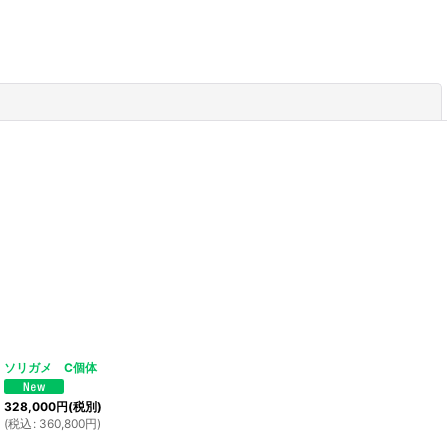
閉じる
ソリガメ C個体
328,000
円
(税別)
(
税込
:
360,800
円
)