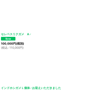
セレベスリクガメ A♂
100,000
円
(税別)
(
税込
:
110,000
円
)
インドホシガメＬ個体♂お迎えいただきました