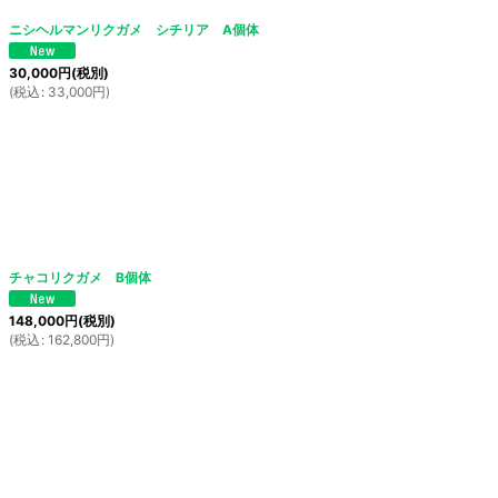
ニシヘルマンリクガメ シチリア A個体
30,000
円
(税別)
(
税込
:
33,000
円
)
チャコリクガメ B個体
148,000
円
(税別)
(
税込
:
162,800
円
)