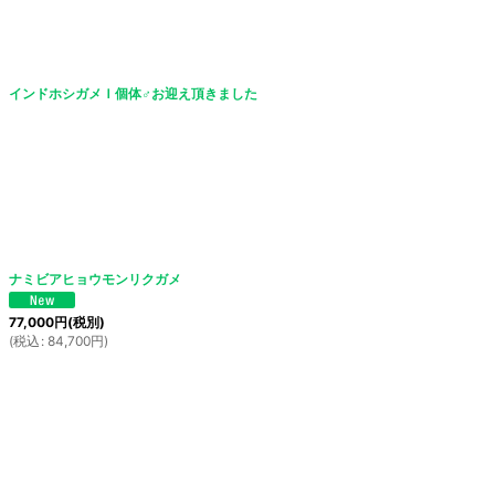
インドホシガメＩ個体♂お迎え頂きました
ナミビアヒョウモンリクガメ
77,000
円
(税別)
(
税込
:
84,700
円
)