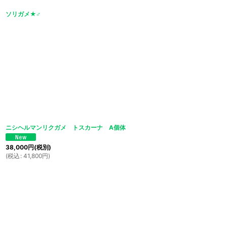
ソリガメ★♂
ニシヘルマンリクガメ トスカーナ A個体
38,000
円
(税別)
(
税込
:
41,800
円
)