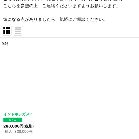
こちらを参照の上、ご連絡くださいますようお願いします。
気になる点がありましたら、気軽にご相談ください。
94
件
表示数
:
並び順
:
インドホシガメ♂
280,000
円
(税別)
(
税込
:
308,000
円
)