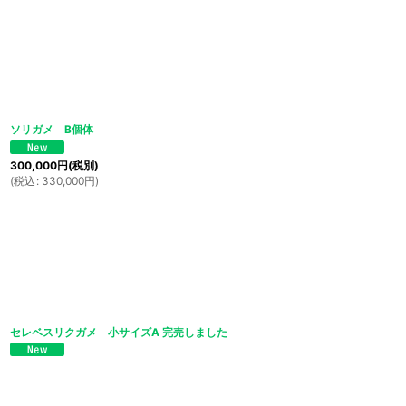
ソリガメ B個体
300,000
円
(税別)
(
税込
:
330,000
円
)
セレベスリクガメ 小サイズA 完売しました