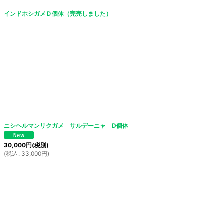
インドホシガメＤ個体（完売しました）
ニシヘルマンリクガメ サルデーニャ D個体
30,000
円
(税別)
(
税込
:
33,000
円
)