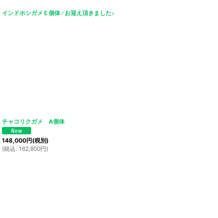
インドホシガメＥ個体♂お迎え頂きました♪
チャコリクガメ A個体
148,000
円
(税別)
(
税込
:
162,800
円
)