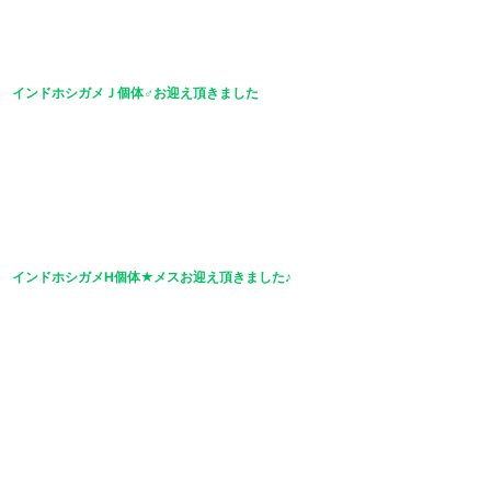
インドホシガメＪ個体♂お迎え頂きました
インドホシガメH個体★メスお迎え頂きました♪