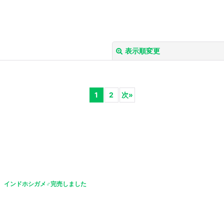
表示順変更
1
2
次
»
絞り込む
インドホシガメ♂完売しました