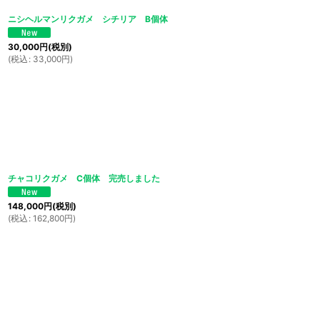
ニシヘルマンリクガメ シチリア B個体
30,000
円
(税別)
(
税込
:
33,000
円
)
チャコリクガメ C個体 完売しました
148,000
円
(税別)
(
税込
:
162,800
円
)