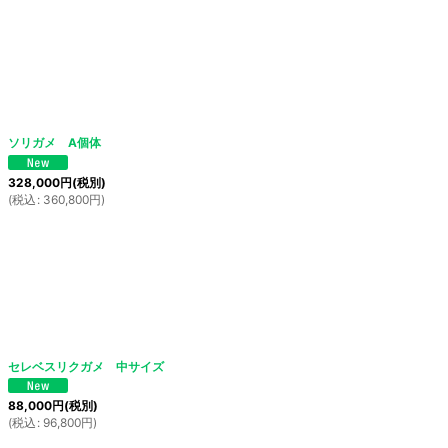
ソリガメ A個体
328,000
円
(税別)
(
税込
:
360,800
円
)
セレベスリクガメ 中サイズ
88,000
円
(税別)
(
税込
:
96,800
円
)