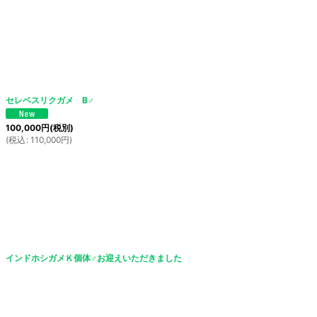
セレベスリクガメ B♂
100,000
円
(税別)
(
税込
:
110,000
円
)
インドホシガメＫ個体♂お迎えいただきました