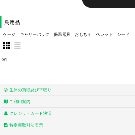
鳥用品
ケージ キャリーバック 保温器具 おもちゃ ペレット シード
0
件
表示数
:
並び順
:
生体の買取及び下取り
ご利用案内
クレジットカード決済
特定商取引法表示