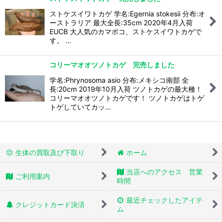
ストケスイワトカゲ 学名:Egernia stokesii 分布:オ
ーストラリア 最大全長:35cm 2020年4月入荷
EUCB 大人気のカマボコ、ストケスイワトカゲで
す。 …
コリーマオオツノトカゲ 完売しました
学名:Phrynosoma asio 分布:メキシコ南部 全
長:20cm 2019年10月入荷 ツノトカゲの最大種！
コリーマオオツノトカゲです！ ツノトカゲはトゲ
トゲしていてカッ…
生体の買取及び下取り
ホーム
当店へのアクセス 営業
ご利用案内
時間
最近チェックしたアイテ
クレジットカード決済
ム