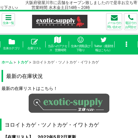
大阪府寝屋川市に店舗をオープン致しましたので是非お立ち寄
り下さい♪ 営業時間 水木金土日14時～20時
生体一覧
メールでの
電話での
問い合わせ
お問合せ
当店へのアクセ
生体の買取及び
Twitter（最新情
生体カテゴリ
在庫リスト
ス 営業時間
下取り
報はこちら）
ホーム
>
トカゲ
>
ヨロイトカゲ・ツノトカゲ・イワトカゲ
最新の在庫状況
最新の在庫リストはこちら！
ヨロイトカゲ・ツノトカゲ・イワトカゲ
【在庫リスト】 2022年5月2日更新