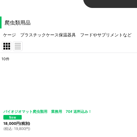
爬虫類用品
ケージ プラスチックケース保温器具 フードやサプリメントなど
10
件
表示数
:
並び順
:
バイオジオマット爬虫類用 業務用 70ℓ 送料込み！
18,000
円
(税別)
(
税込
:
19,800
円
)