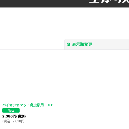
表示順変更
絞り込む
バイオジオマット爬虫類用 ６ℓ
2,380
円
(税別)
(
税込
:
2,618
円
)