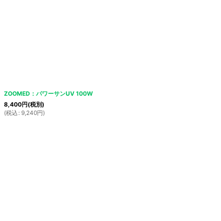
ZOOMED：パワーサンUV 100W
8,400
円
(税別)
(
税込
:
9,240
円
)