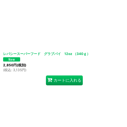
レパシースーパーフード グラブパイ 12oz （340ｇ）
2,850
円
(税別)
(
税込
:
3,135
円
)
カートに入れる