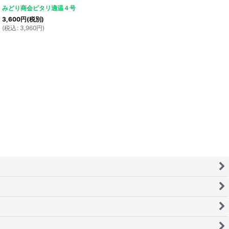
みどり商会ピタリ適温４号
3,600
円
(税別)
(
税込
:
3,960
円
)