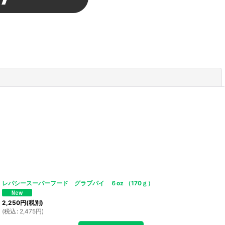
閉じる
レパシースーパーフード グラブパイ ６oz （170ｇ）
2,250
円
(税別)
(
税込
:
2,475
円
)