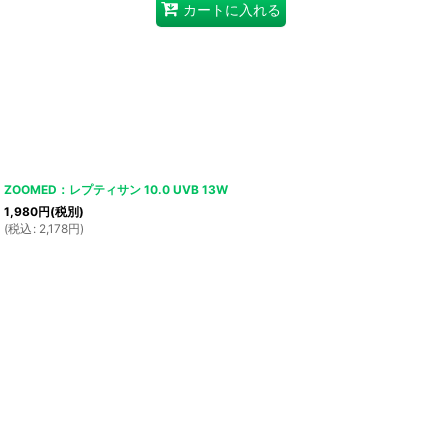
カートに入れる
ZOOMED：レプティサン 10.0 UVB 13W
1,980
円
(税別)
(
税込
:
2,178
円
)