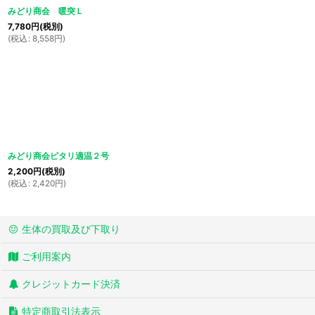
みどり商会 暖突Ｌ
7,780
円
(税別)
(
税込
:
8,558
円
)
みどり商会ピタリ適温２号
2,200
円
(税別)
(
税込
:
2,420
円
)
生体の買取及び下取り
ご利用案内
クレジットカード決済
特定商取引法表示