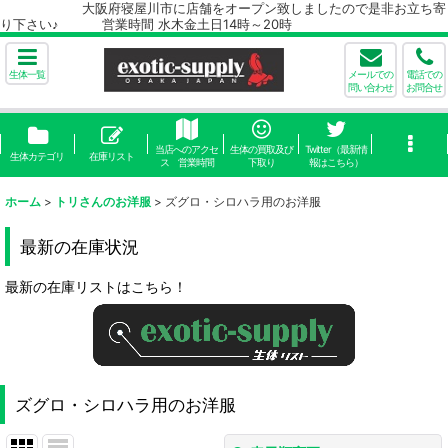
大阪府寝屋川市に店舗をオープン致しましたので是非お立ち寄
り下さい♪ 営業時間 水木金土日14時～20時
生体一覧
メールでの
電話での
問い合わせ
お問合せ
当店へのアクセ
生体の買取及び
Twitter（最新情
生体カテゴリ
在庫リスト
ス 営業時間
下取り
報はこちら）
ホーム
>
トリさんのお洋服
>
ズグロ・シロハラ用のお洋服
最新の在庫状況
最新の在庫リストはこちら！
ズグロ・シロハラ用のお洋服