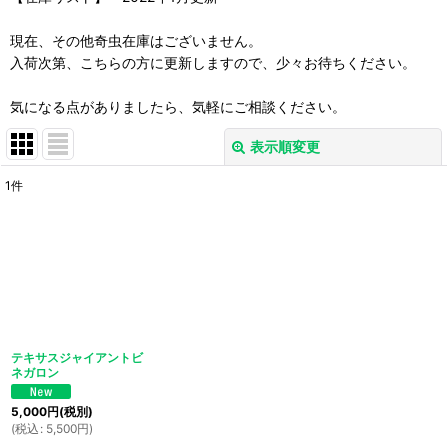
現在、その他奇虫在庫はございません。
入荷次第、こちらの方に更新しますので、少々お待ちください。
気になる点がありましたら、気軽にご相談ください。
表示順変更
閉じる
1
件
表示数
:
並び順
:
絞り込む
テキサスジャイアントビ
ネガロン
5,000
円
(税別)
(
税込
:
5,500
円
)