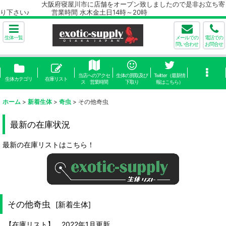
大阪府寝屋川市に店舗をオープン致しましたので是非お立ち寄
り下さい♪ 営業時間 水木金土日14時～20時
生体一覧
メールでの
電話での
問い合わせ
お問合せ
当店へのアクセ
生体の買取及び
Twitter（最新情
生体カテゴリ
在庫リスト
ス 営業時間
下取り
報はこちら）
ホーム
>
新着生体
>
奇虫
>
その他奇虫
最新の在庫状況
最新の在庫リストはこちら！
その他奇虫
[
新着生体
]
【在庫リスト】 2022年1月更新