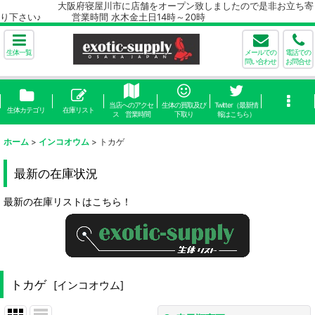
大阪府寝屋川市に店舗をオープン致しましたので是非お立ち寄
り下さい♪ 営業時間 水木金土日14時～20時
生体一覧
メールでの
電話での
問い合わせ
お問合せ
当店へのアクセ
生体の買取及び
Twitter（最新情
生体カテゴリ
在庫リスト
ス 営業時間
下取り
報はこちら）
ホーム
>
インコオウム
>
トカゲ
最新の在庫状況
最新の在庫リストはこちら！
トカゲ
[
インコオウム
]