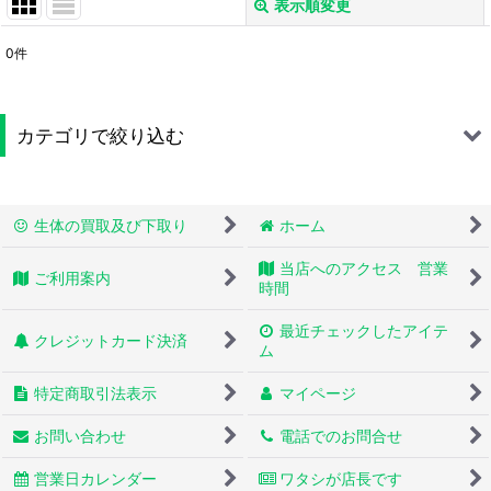
表示順変更
閉じる
0
件
サブカテゴリ
:
カテゴリで絞り込む
表示数
:
トカゲ (全商品)
並び順
:
生体の買取及び下取り
ホーム
モニター
当店へのアクセス 営業
絞り込む
ご利用案内
トゲオイグアナ・イグアナ
時間
最近チェックしたアイテ
トゲオアガマ
クレジットカード決済
ム
アオジタトカゲ・マツカサトカゲ
特定商取引法表示
マイページ
アゴヒゲトカゲ
お問い合わせ
電話でのお問合せ
ヨロイトカゲ・ツノトカゲ・イワトカゲ
営業日カレンダー
ワタシが店長です