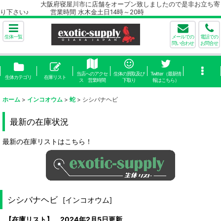
大阪府寝屋川市に店舗をオープン致しましたので是非お立ち寄
り下さい♪ 営業時間 水木金土日14時～20時
生体一覧
メールでの
電話での
問い合わせ
お問合せ
当店へのアクセ
生体の買取及び
Twitter（最新情
生体カテゴリ
在庫リスト
ス 営業時間
下取り
報はこちら）
ホーム
>
インコオウム
>
蛇
>
シシバナヘビ
最新の在庫状況
最新の在庫リストはこちら！
シシバナヘビ
[
インコオウム
]
【在庫リスト】 2024年2月5日更新