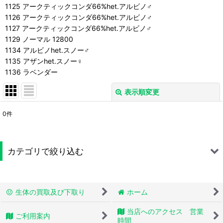
1125 アークティックコンダ66%het.アルビノ♂
1126 アークティックコンダ66%het.アルビノ♂
1127 アークティックコンダ66%het.アルビノ♂
1129 ノーマル 12800
1134 アルビノhet.スノー♂
1135 アザンhet.スノー♀
1136 ラベンダー
表示順変更
閉じる
0
件
表示数
:
並び順
:
カテゴリで絞り込む
絞り込む
蛇 (全商品)
生体の買取及び下取り
ホーム
シシバナヘビ
当店へのアクセス 営業
ご利用案内
ボールパイソン
時間