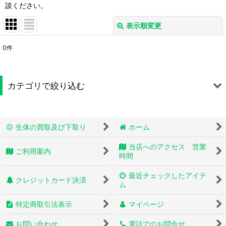
談ください。
表示順変更
閉じる
0
件
表示数
:
並び順
:
カテゴリで絞り込む
絞り込む
蛇 (全商品)
生体の買取及び下取り
ホーム
シシバナヘビ
当店へのアクセス 営業
ご利用案内
ボールパイソン
時間
最近チェックしたアイテ
コーンスネーク
クレジットカード決済
ム
カーペットパイソン
特定商取引法表示
マイページ
キングスネーク
お問い合わせ
電話でのお問合せ