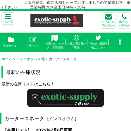
大阪府寝屋川市に店舗をオープン致しましたので是非お立ち寄
り下さい♪ 営業時間 水木金土日14時～20時
生体一覧
メールでの
電話での
問い合わせ
お問合せ
当店へのアクセ
生体の買取及び
Twitter（最新情
生体カテゴリ
在庫リスト
ス 営業時間
下取り
報はこちら）
ホーム
>
インコオウム
>
蛇
>
ガータースネーク
最新の在庫状況
最新の在庫リストはこちら！
ガータースネーク
[
インコオウム
]
【在庫リスト】 2022年7月8日更新