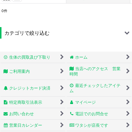
0
件
表示数
:
並び順
:
カテゴリで絞り込む
絞り込む
蛇 (全商品)
生体の買取及び下取り
ホーム
シシバナヘビ
当店へのアクセス 営業
ご利用案内
ボールパイソン
時間
最近チェックしたアイテ
コーンスネーク
クレジットカード決済
ム
カーペットパイソン
特定商取引法表示
マイページ
キングスネーク
お問い合わせ
電話でのお問合せ
パイソン
営業日カレンダー
ワタシが店長です