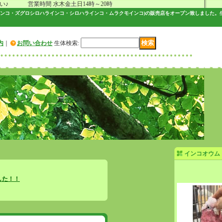
 営業時間 水木金土日14時～20時
インコ・ズグロシロハラインコ・シロハラインコ・ムラクモインコ)の販売店をオープン致しました。
内
｜
お問い合わせ
生体検索
:
インコオウム
した！！