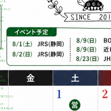
ムシを
まま
ディガンに
した。
外の
ら
しょう。。
動物
し
は
奇虫と
・
事に
るのは
と
ます。
で全てひとり
ので
できませんが