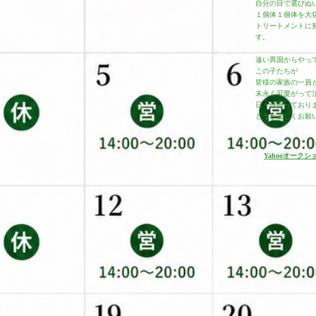
自分の目で選びぬ
１個体１個体を大
トリートメントに
す。
遠い異国からやっ
この子たちが
皆様の家族の一員
末永く可愛がって
日々頑張っており
どうか宜しくお願
Yahooオークシ