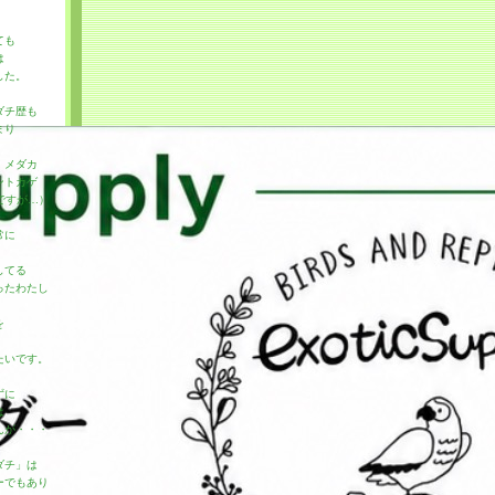
ても
は
した。
ダチ歴も
まり
・メダカ
ントカゲ
のですが…）
常に
してる
ったわたし
を
たいです。
ずに
は
んが・・・
ダチ」は
ーでもあり