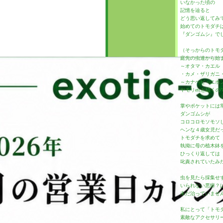
いなかった頃の
記憶を辿ると
ー
どう思い返してみ
始めてのトモダチ
『ダンゴムシ』で
（そっからのトモ
庭先の虫達から始
～オタマ・カエル
・カメ・ザリガニ
～カナヘビ・ニホ
ヤモリetcと続く
掌やポケットには
ダンゴムシが
コロコロモソモソ
ヘンな４歳女児だ
トモダチを求めて
執拗に母の植木鉢
ひっくり返しては
叱責されていたみ
虫を見たら採集せ
いられない悪癖？
未だ治っていませ
私にとって「トモ
素敵なアクセサリ