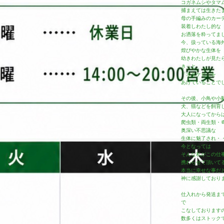
コガネムシやタマ
捕まえては生きた
母の手編みのカー
装着しわたし的な
お洒落を粋ってま
今、扱っている海
煌びやかな生体を
幼きわたしが見た
きっと
「オタケビ」を
あげていることで
その後、小鳥や小
犬、猫などを飼育
大人になってから
爬虫類・両生類・
奥深い不思議な
生体に魅了され・
今となっては
そんな私がこの仕
携わらせて頂いて
本当に幸せな事だ
神に感謝しており
仕入れから発送ま
で
こなしております
数多くはストック