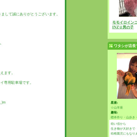
きまして誠にありがとうございます。
モモイロインコ
INZＵ男の子
へ
ワタシが店長
見えます。
ライ専用駐車場です。
)m
星座:
☆山羊座
趣味:
標本作り・山歩き
幼い頃から
生き物が大好きで
幼稚園児にもなり