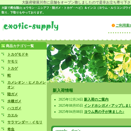
大阪府寝屋川市に店舗をオープン致しましたので是非お立ち寄り下さい♪
大阪で爬虫類(ヒョウモン・ニシアフ・陸ガメ・トカゲ・ヘビ）＆インコ（ヨウム・ルリコンゴウ
取り、下取りもやっております。
ご利用案
商品カテゴリ一覧
トカゲモドキ
ヤモリ
トカゲ
蛇
カメレオン・ヒメカメレ
オン
新入荷情報
陸ガメ
2025年12月24日
新入荷のご案内
水棲ガメ
2025年08月05日
インドホシガメ♂アップしま
ハコガメ
2025年04月08日
ヨウム男の子が来ました♪
カエル
サラマンダー・イモリ
奇虫
supply day's