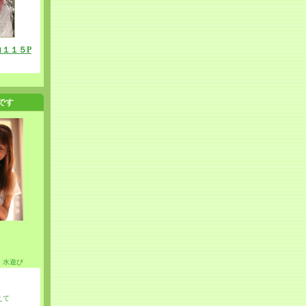
１１５P
です
・水遊び
えて