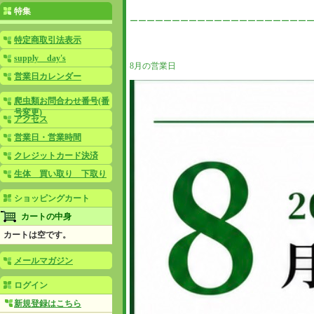
特集
ーーーーーーーーーーーーーーーーーーーーー
特定商取引法表示
supply day's
8月の営業日
営業日カレンダー
爬虫類お問合わせ番号(番
号変更)
アクセス
営業日・営業時間
クレジットカード決済
生体 買い取り 下取り
ショッピングカート
カートの中身
カートは空です。
メールマガジン
ログイン
新規登録はこちら