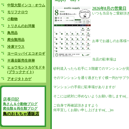
中型大型インコ・オウム
2026年8月の営業日
モリフクロウ
いつも当店をご愛顧頂
小動物
トリさんのお洋服
鳥用品
爬虫類用品
お車でお越しのお客様
冷凍マウス
ヨーロッパイエコオロギ
当店の駐車場は
※過去販売生体禄
ヒョウモントカゲモドキ
砂利道入ったら右手に３階建てのマンションが
(ブラックナイト)
そのマンションを通り過ぎたすぐ横一列がサプ
アオジタトカゲ
マンションの手前に駐車場がありますが
そこには絶対に停めないようお願い致しますm(_ _
店長日記
鳥さん＆小動物ブログ
ご自身で再確認頂きますよう
爬虫類＆両生類ブログ
何卒宜しくお願い申し上げますm(_ _)m
鳥のおもちゃ通販店