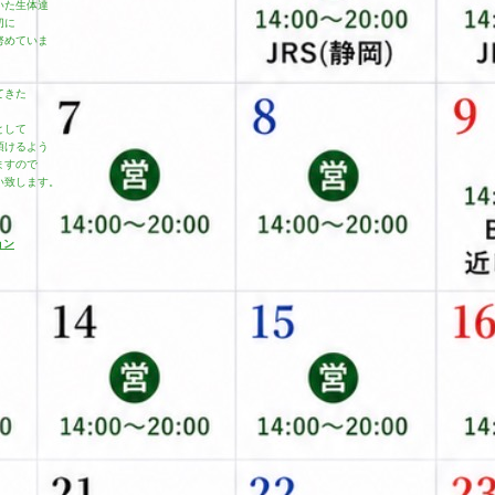
いた生体達
切に
努めていま
てきた
として
頂けるよう
ますので
い致します。
ョン